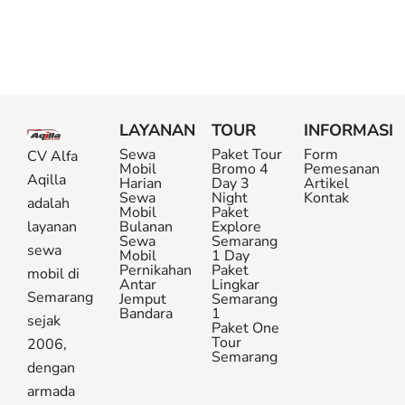
LAYANAN
TOUR
INFORMASI
Sewa
Paket Tour
Form
CV Alfa
Mobil
Bromo 4
Pemesanan
Aqilla
Harian
Day 3
Artikel
Sewa
Night
Kontak
adalah
Mobil
Paket
layanan
Bulanan
Explore
Sewa
Semarang
sewa
Mobil
1 Day
Pernikahan
Paket
mobil di
Antar
Lingkar
Semarang
Jemput
Semarang
Bandara
1
sejak
Paket One
Tour
2006,
Semarang
dengan
armada