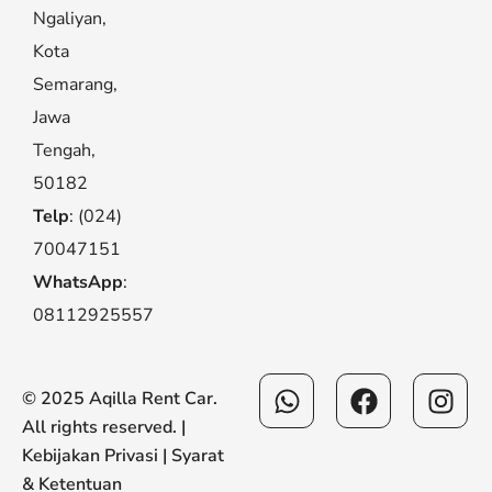
Ngaliyan,
Kota
Semarang,
Jawa
Tengah,
50182
Telp
: (024)
70047151
WhatsApp
:
08112925557
Whatsapp
Facebook
Ins
© 2025 Aqilla Rent Car.
All rights reserved. |
Kebijakan Privasi
|
Syarat
& Ketentuan