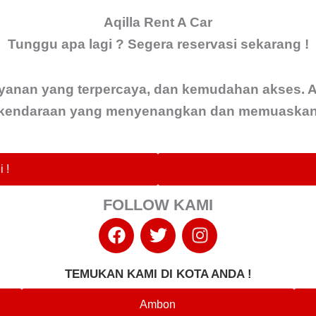
Aqilla Rent A Car
Tunggu apa lagi ? Segera reservasi sekarang !
yanan yang terpercaya, dan kemudahan akses. A
endaraan yang menyenangkan dan memuaskan b
 !
FOLLOW KAMI
F
T
I
a
w
n
c
i
s
e
t
t
TEMUKAN KAMI DI KOTA ANDA !
b
t
a
Ambon
o
e
g