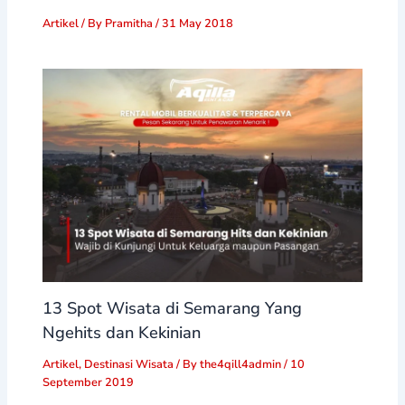
Artikel
/ By
Pramitha
/
31 May 2018
13 Spot Wisata di Semarang Yang
Ngehits dan Kekinian
Artikel
,
Destinasi Wisata
/ By
the4qill4admin
/
10
September 2019