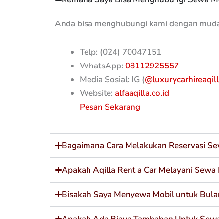
Anda bisa menghubungi kami dengan mud
Telp: (024) 70047151
WhatsApp:
08112925557
Media Sosial: IG (
@luxurycarhireaqill
Website:
alfaaqilla.co.id
Pesan Sekarang
Bagaimana Cara Melakukan Reservasi Se
Apakah Aqilla Rent a Car Melayani Sewa 
Bisakah Saya Menyewa Mobil untuk Bula
Apakah Ada Biaya Tambahan Untuk Sewa