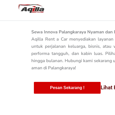
Skip
to
content
Sewa Innova Palangkaraya Nyaman dan B
Aqilla Rent a Car menyediakan layana
untuk perjalanan keluarga, bisnis, atau
performa tangguh, dan kabin luas. Pili
hingga bulanan. Hubungi kami sekarang u
aman di Palangkaraya!
Lihat
Pesan Sekarang !