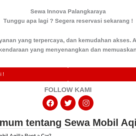
Sewa Innova Palangkaraya
Tunggu apa lagi ? Segera reservasi sekarang !
yanan yang terpercaya, dan kemudahan akses. A
endaraan yang menyenangkan dan memuaskan b
 !
FOLLOW KAMI
F
T
I
a
w
n
c
i
s
e
t
t
mum tentang Sewa Mobil Aqil
b
t
a
l Aqilla Rent a Car?