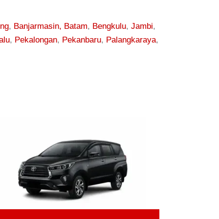
ung
,
Banjarmasin,
Batam
,
Bengkulu
,
Jambi
,
alu
,
Pekalongan
,
Pekanbaru
,
Palangkaraya
,