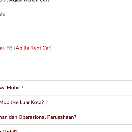
o
e
g
o
r
r
k
a
ah:
m
a
), FB (
Aqilla Rent Car
)
wa Mobil ?
Mobil ke Luar Kota?
nan dan Operasional Perusahaan?
 Mobil?