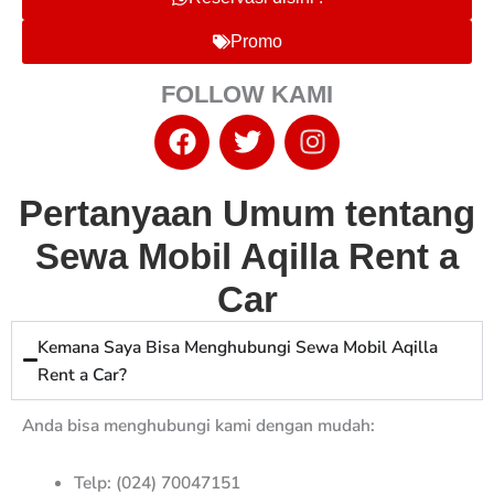
Promo
FOLLOW KAMI
F
T
I
a
w
n
c
i
s
e
t
t
Pertanyaan Umum tentang
b
t
a
Sewa Mobil Aqilla Rent a
o
e
g
o
r
r
Car
k
a
m
Kemana Saya Bisa Menghubungi Sewa Mobil Aqilla
Rent a Car?
Anda bisa menghubungi kami dengan mudah:
Telp: (024) 70047151