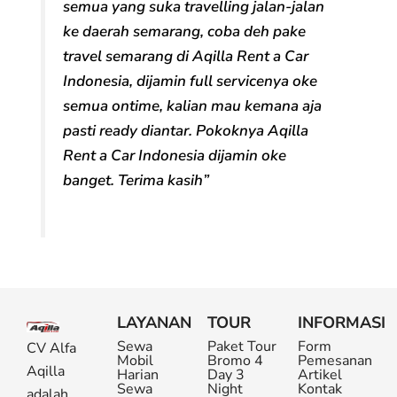
semua yang suka travelling jalan-jalan
ke daerah semarang, coba deh pake
travel semarang di Aqilla Rent a Car
Indonesia, dijamin full servicenya oke
semua ontime, kalian mau kemana aja
pasti ready diantar. Pokoknya Aqilla
Rent a Car Indonesia dijamin oke
banget. Terima kasih”
LAYANAN
TOUR
INFORMASI
Sewa
Paket Tour
Form
CV Alfa
Mobil
Bromo 4
Pemesanan
Aqilla
Harian
Day 3
Artikel
Sewa
Night
Kontak
adalah