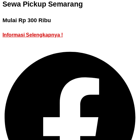
Sewa Pickup Semarang
Mulai Rp 300 Ribu
Informasi Selengkapnya !