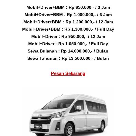
Mobil+Driver+BBM : Rp 650.000,- / 3 Jam
Mobil+Driver+BBM : Rp 1.000.000,- / 6 Jam
Mobil+Driver+BBM : Rp 1.200.000,- / 12 Jam
Mobil+Driver+BBM : Rp 1.300.000,- / Full Day
Mobil+Driver : Rp 950.000,- / 12 Jam
Mobil+Driver : Rp 1.050.000,- / Full Day
Sewa Bulanan : Rp 14.000.000,-
/ Bulan
Sewa Tahunan : Rp 13.500.000,- / Bulan
Pesan Sekarang