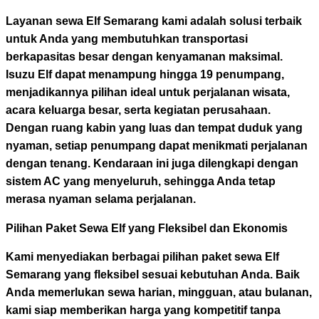
Layanan sewa Elf Semarang kami adalah solusi terbaik
untuk Anda yang membutuhkan transportasi
berkapasitas besar dengan kenyamanan maksimal.
Isuzu Elf dapat menampung hingga 19 penumpang,
menjadikannya pilihan ideal untuk perjalanan wisata,
acara keluarga besar, serta kegiatan perusahaan.
Dengan ruang kabin yang luas dan tempat duduk yang
nyaman, setiap penumpang dapat menikmati perjalanan
dengan tenang. Kendaraan ini juga dilengkapi dengan
sistem AC yang menyeluruh, sehingga Anda tetap
merasa nyaman selama perjalanan.
Pilihan Paket Sewa Elf yang Fleksibel dan Ekonomis
Kami menyediakan berbagai pilihan paket sewa Elf
Semarang yang fleksibel sesuai kebutuhan Anda. Baik
Anda memerlukan sewa harian, mingguan, atau bulanan,
kami siap memberikan harga yang kompetitif tanpa