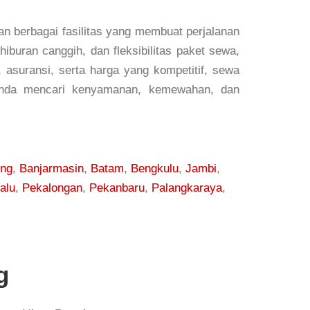
 berbagai fasilitas yang membuat perjalanan
buran canggih, dan fleksibilitas paket sewa,
 asuransi, serta harga yang kompetitif, sewa
a Anda mencari kenyamanan, kemewahan, dan
ung
,
Banjarmasin
,
Batam
,
Bengkulu
,
Jambi
,
alu
,
Pekalongan
,
Pekanbaru
,
Palangkaraya
,
g