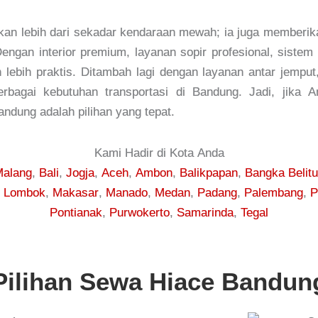
n lebih dari sekadar kendaraan mewah; ia juga memberikan
n interior premium, layanan sopir profesional, sistem hi
ebih praktis. Ditambah lagi dengan layanan antar jemput,
berbagai kebutuhan transportasi di Bandung. Jadi, jik
dung adalah pilihan yang tepat.
Kami Hadir di Kota Anda
alang
,
Bali
,
Jogja
,
Aceh
,
Ambon
,
Balikpapan
,
Bangka Belit
,
Lombok
,
Makasar
,
Manado
,
Medan
,
Padang
,
Palembang
,
P
Pontianak
,
Purwokerto
,
Samarinda
,
Tegal
Pilihan Sewa Hiace Bandun