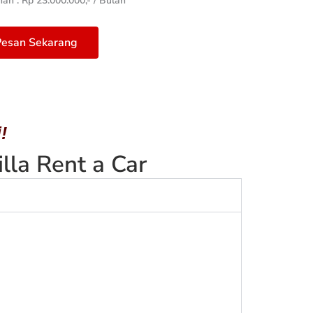
n : Rp 23.000.000,- / Bulan
esan Sekarang
!
la Rent a Car