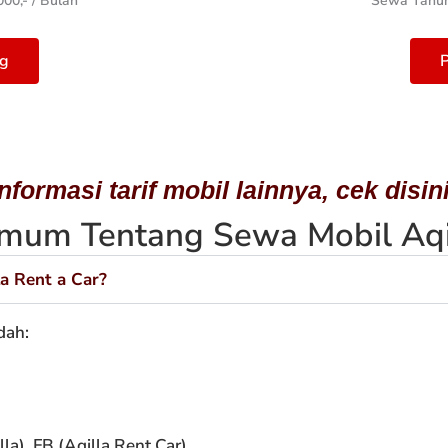
00,- / Bulan
Sewa Tahuna
g
P
Informasi tarif mobil lainnya, cek disini
mum Tentang Sewa Mobil Aqil
a Rent a Car?
dah:
lla
), FB (
Aqilla Rent Car
)