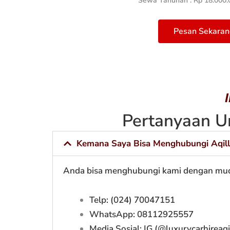
Sewa Tahunan : Rp 18.000.0
Pesan Sekaran
Pertanyaan U
Kemana Saya Bisa Menghubungi Aqill
Anda bisa menghubungi kami dengan mu
Telp: (024) 70047151
WhatsApp:
08112925557
Media Sosial: IG (
@luxurycarhireaqi