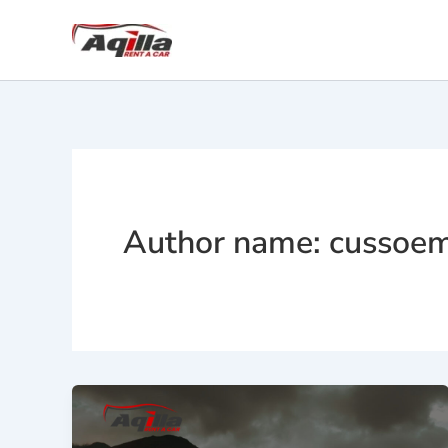
Skip
to
content
Author name: cussoem