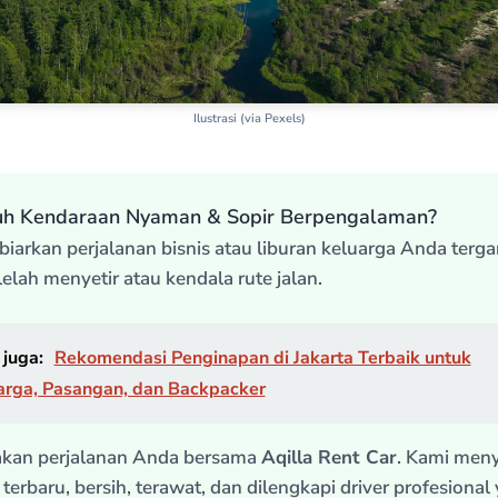
Ilustrasi (via Pexels)
uh Kendaraan Nyaman & Sopir Berpengalaman?
biarkan perjalanan bisnis atau liburan keluarga Anda terg
lelah menyetir atau kendala rute jalan.
juga:
Rekomendasi Penginapan di Jakarta Terbaik untuk
arga, Pasangan, dan Backpacker
akan perjalanan Anda bersama
Aqilla Rent Car
. Kami men
terbaru, bersih, terawat, dan dilengkapi driver profesional