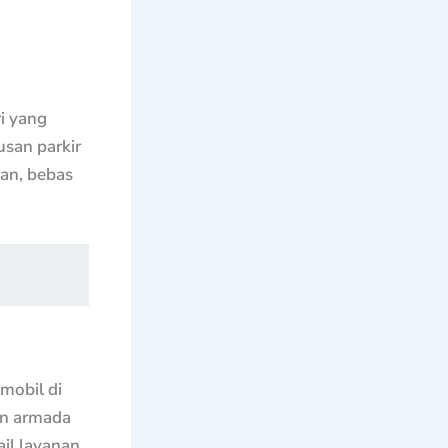
ri yang
san parkir
uan, bebas
mobil di
an armada
ail layanan