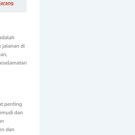
Barang
 adalah
 jalanan di
an,
keselamatan
t penting
kemudi dan
an
ien dan