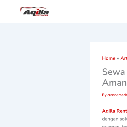
Skip
to
content
Home
Art
Sewa 
Aman,
By
cussoemade
Aqilla Ren
dengan solu
nyaman, te