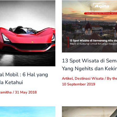
13 Spot Wisata di Sem
Yang Ngehits dan Keki
al Mobil : 6 Hal yang
Artikel
,
Destinasi Wisata
/ By
th
a Ketahui
10 September 2019
ramitha
/
31 May 2018