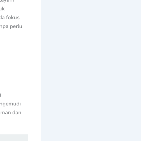
uk
a fokus
npa perlu
i
engemudi
yaman dan