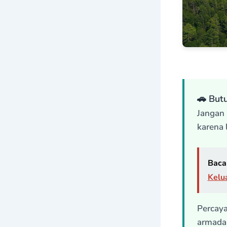
🚗 But
Jangan 
karena 
Baca 
Kelu
Percay
armada 