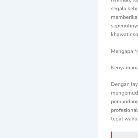
segala keb
memberikan
sepenuhnya 
khawatir so
Mengapa Me
Kenyamanan
Dengan laya
mengemudi s
pemandanga
profesiona
tepat waktu