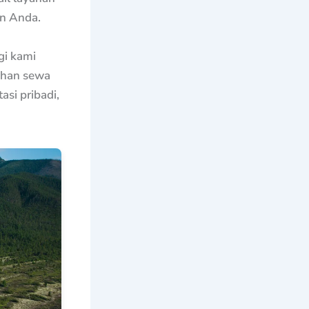
n Anda.
gi kami
ahan sewa
si pribadi,