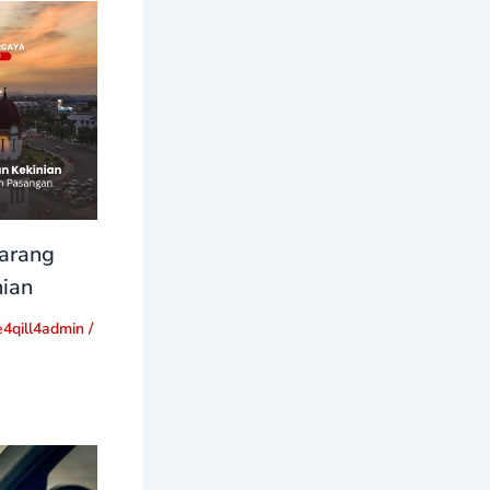
arang
nian
e4qill4admin
/