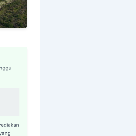
anggu
yediakan
 yang