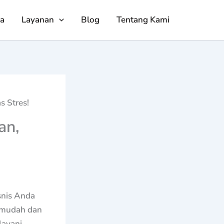
ta
Layanan
Blog
Tentang Kami
s Stres!
an,
snis Anda
n mudah dan
layani