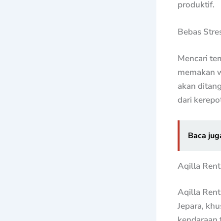
produktif.
Bebas Stres
Mencari tem
memakan wa
akan ditang
dari kerep
Baca jug
Aqilla Rent
Aqilla Rent
Jepara, kh
kendaraan t