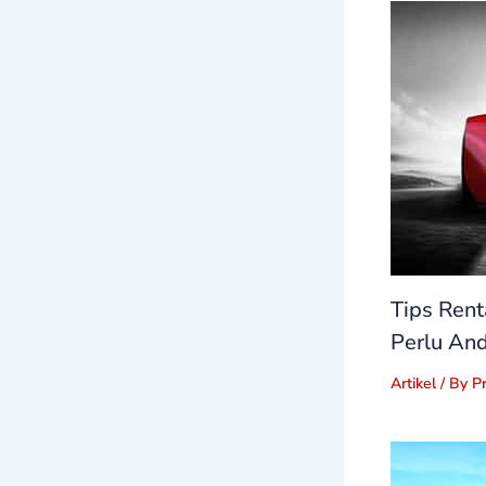
Tips Rent
Perlu And
Artikel
/ By
P