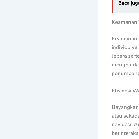
Baca jug
Keamanan T
Keamanan ad
individu ya
Jepara ser
menghindar
penumpang
Efisiensi 
Bayangkan 
atau sekad
navigasi, A
berinteraks