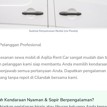
Ilustrasi Kenyamanan Rental (via Pexels)
Pelanggan Profesional
esanan sewa mobil di Aqilla Rent Car sangat mudah dan t
n pelanggan kami siap membantu Anda memilih kendaraa
menjawab semua pertanyaan Anda. Dapatkan pengalaman
yang tanpa repot di Cilandak bersama kami.
uh Kendaraan Nyaman & Sopir Berpengalaman?
biarkan perjalanan bisnis atau liburan keluarga Anda terg