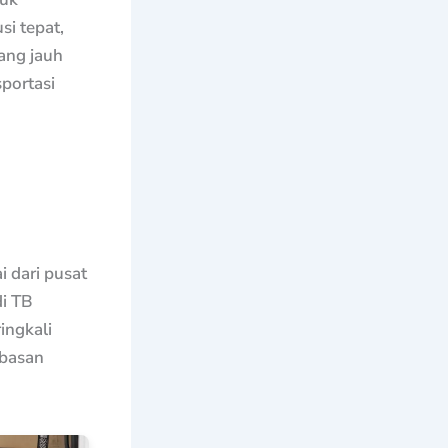
i tepat,
ang jauh
portasi
 dari pusat
di TB
ingkali
ebasan