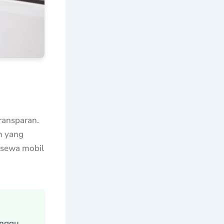
ransparan.
n yang
 sewa mobil
anggu