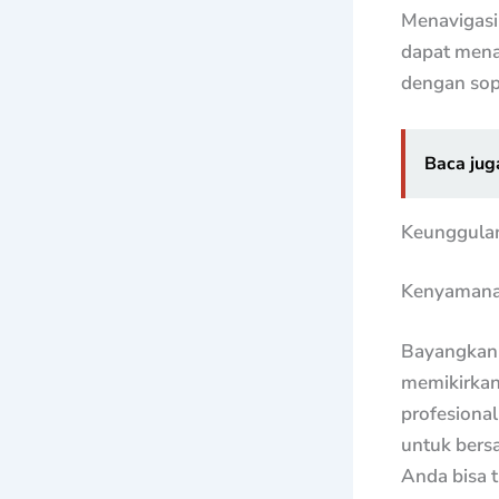
Menavigasi 
dapat mena
dengan sop
Baca jug
Keunggulan 
Kenyamanan
Bayangkan p
memikirkan 
profesiona
untuk bers
Anda bisa t