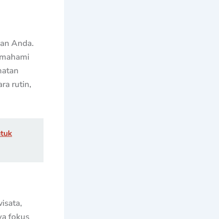
nan Anda.
memahami
matan
ra rutin,
ntuk
isata,
a fokus