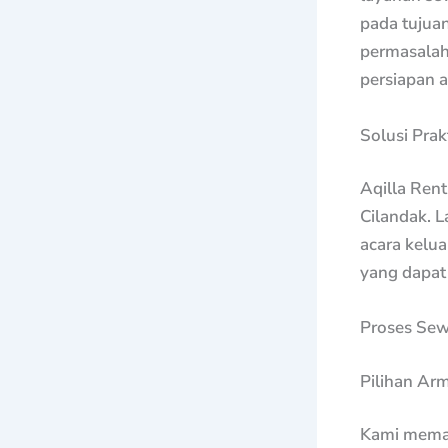
pada tujuan
permasalah
persiapan a
Solusi Pra
Aqilla Rent
Cilandak. L
acara kelua
yang dapat
Proses Sew
Pilihan Ar
Kami memah