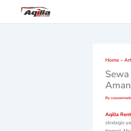
Skip
to
content
Home
Art
Sewa 
Aman,
By
cussoemade
Aqilla Ren
strategis y
tinggal. Mob