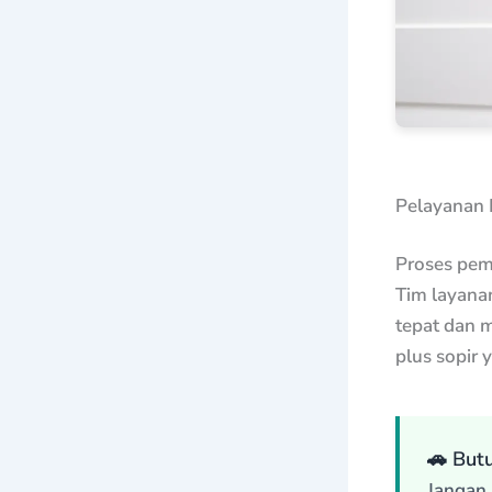
Pelayanan 
Proses pem
Tim layana
tepat dan 
plus sopir 
🚗 But
Jangan 