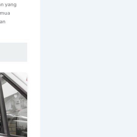
an yang
emua
nan