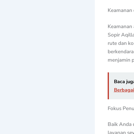
Keamanan d
Keamanan a
Sopir Aqil
rute dan ko
berkendara.
menjamin p
Baca jug
Berbagai
Fokus Penu
Baik Anda d
layanan se