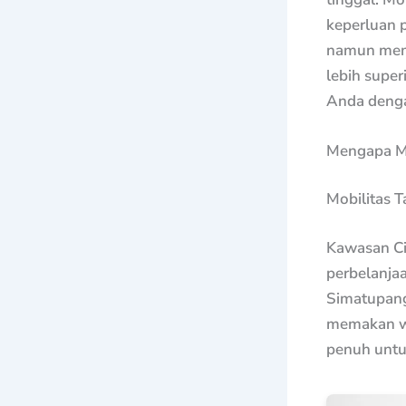
keperluan 
namun memi
lebih super
Anda denga
Mengapa Me
Mobilitas T
Kawasan Cil
perbelanjaa
Simatupang
memakan wa
penuh untuk