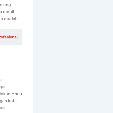
kosong
a mobil
gan mudah.
rofesional
u
pir
inkan Anda
gan kota.
un.