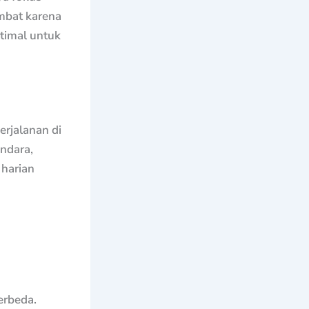
ambat karena
timal untuk
erjalanan di
andara,
 harian
erbeda.