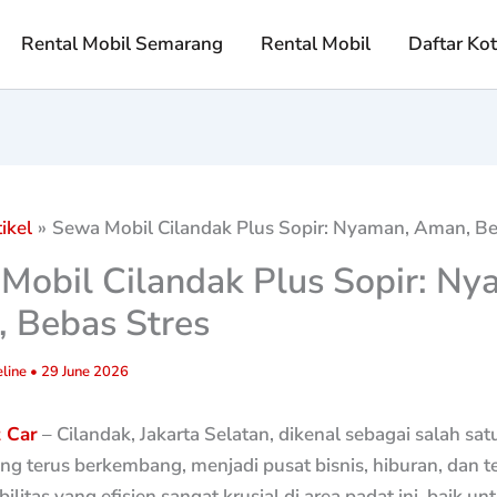
Rental Mobil Semarang
Rental Mobil
Daftar Ko
ikel
Sewa Mobil Cilandak Plus Sopir: Nyaman, Aman, Be
Mobil Cilandak Plus Sopir: Ny
 Bebas Stres
line
•
29 June 2026
t Car
– Cilandak, Jakarta Selatan, dikenal sebagai salah sa
ang terus berkembang, menjadi pusat bisnis, hiburan, dan 
ilitas yang efisien sangat krusial di area padat ini, baik un