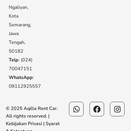
Ngaliyan,
Kota
Semarang,
Jawa
Tengah,
50182
Telp
: (024)
70047151
WhatsApp
:
08112925557
Whatsapp
Facebook
Ins
© 2025 Aqilla Rent Car.
All rights reserved. |
Kebijakan Privasi
|
Syarat