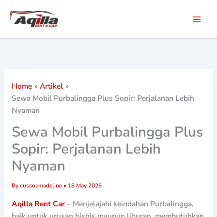
Skip
to
content
Home
Artikel
Sewa Mobil Purbalingga Plus Sopir: Perjalanan Lebih
Nyaman
Sewa Mobil Purbalingga Plus
Sopir: Perjalanan Lebih
Nyaman
By
cussoemadeline
•
18 May 2026
Aqilla Rent Car
– Menjelajahi keindahan Purbalingga,
baik untuk urusan bisnis maupun liburan, membutuhkan