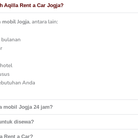
h Aqilla Rent a Car Jogja?
 mobil Jogja
, antara lain:
n bulanan
r
 hotel
usus
ebutuhan Anda
a mobil Jogja 24 jam?
 untuk disewa?
la Rent a Car?