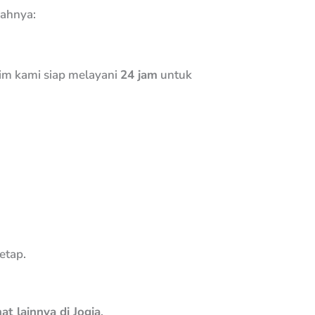
kahnya:
Tim kami siap melayani
24 jam
untuk
etap.
at lainnya di Jogja
.