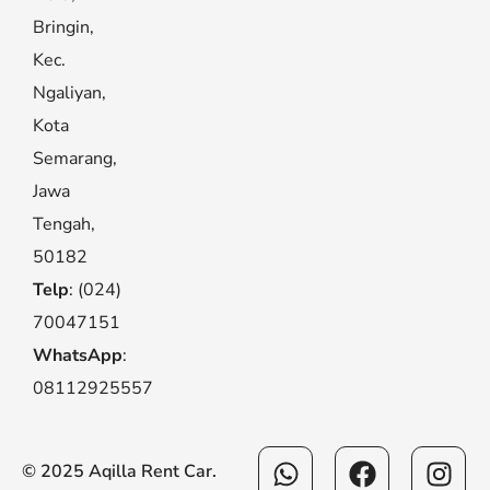
Bringin,
Kec.
Ngaliyan,
Kota
Semarang,
Jawa
Tengah,
50182
Telp
: (024)
70047151
WhatsApp
:
08112925557
Whatsapp
Facebook
Ins
© 2025 Aqilla Rent Car.