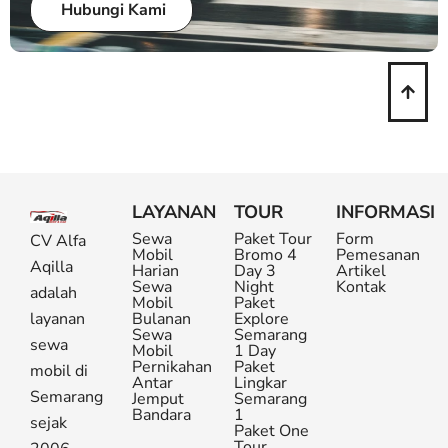
Hubungi Kami
LAYANAN
TOUR
INFORMASI
Sewa
Paket Tour
Form
CV Alfa
Mobil
Bromo 4
Pemesanan
Aqilla
Harian
Day 3
Artikel
Sewa
Night
Kontak
adalah
Mobil
Paket
layanan
Bulanan
Explore
Sewa
Semarang
sewa
Mobil
1 Day
Pernikahan
Paket
mobil di
Antar
Lingkar
Semarang
Jemput
Semarang
Bandara
1
sejak
Paket One
Tour