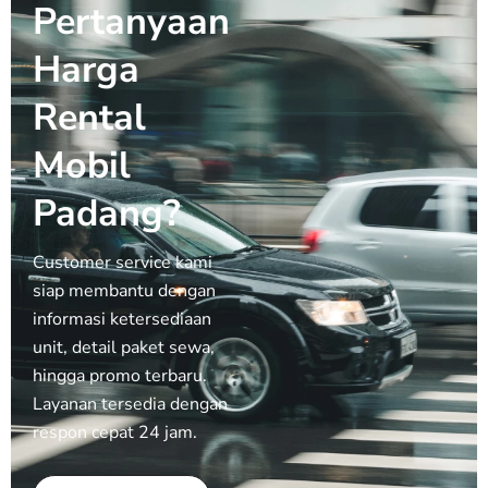
Pertanyaan
Harga
Rental
Mobil
Padang?
Customer service kami
siap membantu dengan
informasi ketersediaan
unit, detail paket sewa,
hingga promo terbaru.
Layanan tersedia dengan
respon cepat 24 jam.