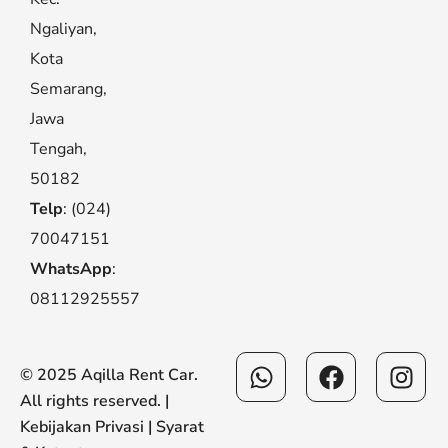
Ngaliyan,
Kota
Semarang,
Jawa
Tengah,
50182
Telp
: (024)
70047151
WhatsApp
:
08112925557
Whatsapp
Facebook
Ins
© 2025 Aqilla Rent Car.
All rights reserved. |
Kebijakan Privasi
|
Syarat