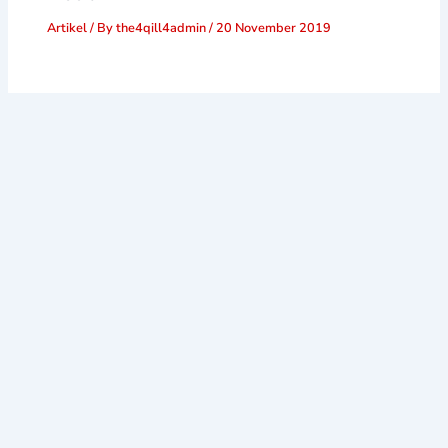
Artikel
/ By
the4qill4admin
/
20 November 2019