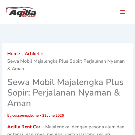
Skip
to
content
Home
Artikel
Sewa Mobil Majalengka Plus Sopir: Perjalanan Nyaman
& Aman
Sewa Mobil Majalengka Plus
Sopir: Perjalanan Nyaman &
Aman
By
cussoemadeline
•
22 June 2026
Aqilla Rent Car
– Majalengka, dengan pesona alam dan
potensi bisnisnya, menjadi destinasi yang sering