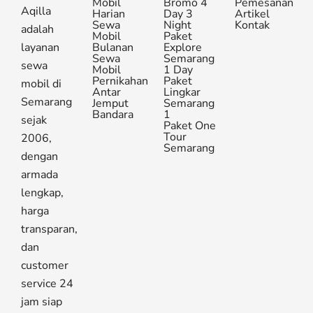
Mobil
Bromo 4
Pemesanan
Aqilla
Harian
Day 3
Artikel
Sewa
Night
Kontak
adalah
Mobil
Paket
layanan
Bulanan
Explore
Sewa
Semarang
sewa
Mobil
1 Day
Pernikahan
Paket
mobil di
Antar
Lingkar
Semarang
Jemput
Semarang
Bandara
1
sejak
Paket One
Tour
2006,
Semarang
dengan
armada
lengkap,
harga
transparan,
dan
customer
service 24
jam siap