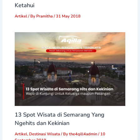
Ketahui
Artikel
/ By
Pramitha
/
31 May 2018
13 Spot Wisata di Semarang Yang
Ngehits dan Kekinian
Artikel
,
Destinasi Wisata
/ By
the4qill4admin
/
10