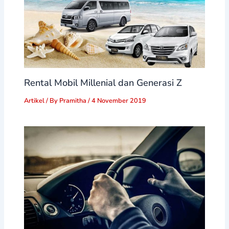
Rental Mobil Millenial dan Generasi Z
Artikel
/ By
Pramitha
/
4 November 2019