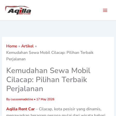
Skip
to
content
Home
Artikel
Kemudahan Sewa Mobil Cilacap: Pilihan Terbaik
Perjalanan
Kemudahan Sewa Mobil
Cilacap: Pilihan Terbaik
Perjalanan
By
cussoemadeline
•
17 May 2026
Aqilla Rent Car
– Cilacap, kota pesisir yang dinamis,
menawarkan beragam pesona mulai dari wisata bahari