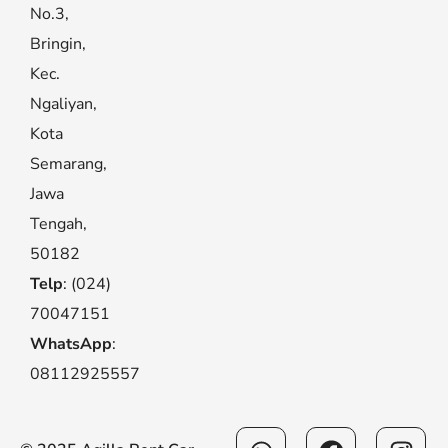
No.3,
Bringin,
Kec.
Ngaliyan,
Kota
Semarang,
Jawa
Tengah,
50182
Telp
: (024)
70047151
WhatsApp
:
08112925557
Whatsapp
Facebook
Ins