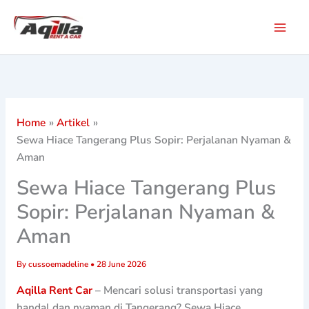
Skip
to
content
Home
Artikel
Sewa Hiace Tangerang Plus Sopir: Perjalanan Nyaman &
Aman
Sewa Hiace Tangerang Plus
Sopir: Perjalanan Nyaman &
Aman
By
cussoemadeline
•
28 June 2026
Aqilla Rent Car
– Mencari solusi transportasi yang
handal dan nyaman di Tangerang? Sewa Hiace