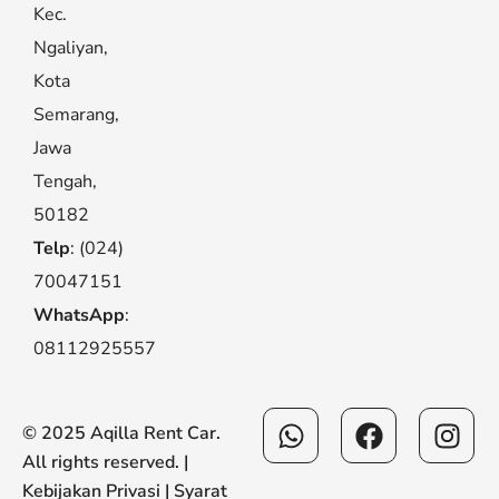
Kec.
Ngaliyan,
Kota
Semarang,
Jawa
Tengah,
50182
Telp
: (024)
70047151
WhatsApp
:
08112925557
Whatsapp
Facebook
Ins
© 2025 Aqilla Rent Car.
All rights reserved. |
Kebijakan Privasi
|
Syarat