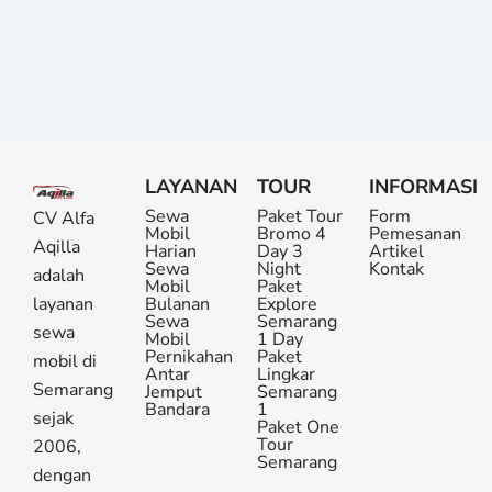
LAYANAN
TOUR
INFORMASI
Sewa
Paket Tour
Form
CV Alfa
Mobil
Bromo 4
Pemesanan
Aqilla
Harian
Day 3
Artikel
Sewa
Night
Kontak
adalah
Mobil
Paket
layanan
Bulanan
Explore
Sewa
Semarang
sewa
Mobil
1 Day
Pernikahan
Paket
mobil di
Antar
Lingkar
Semarang
Jemput
Semarang
Bandara
1
sejak
Paket One
Tour
2006,
Semarang
dengan