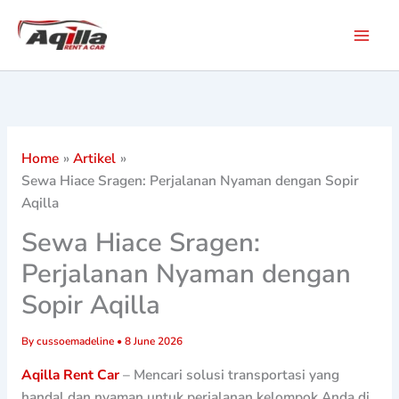
Skip
to
content
Home
Artikel
Sewa Hiace Sragen: Perjalanan Nyaman dengan Sopir
Aqilla
Sewa Hiace Sragen:
Perjalanan Nyaman dengan
Sopir Aqilla
By
cussoemadeline
•
8 June 2026
Aqilla Rent Car
– Mencari solusi transportasi yang
handal dan nyaman untuk perjalanan kelompok Anda di