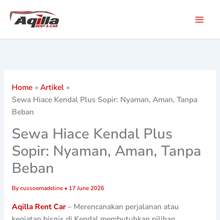
Skip
to
content
Home
Artikel
Sewa Hiace Kendal Plus Sopir: Nyaman, Aman, Tanpa
Beban
Sewa Hiace Kendal Plus
Sopir: Nyaman, Aman, Tanpa
Beban
By
cussoemadeline
•
17 June 2026
Aqilla Rent Car
– Merencanakan perjalanan atau
kegiatan bisnis di Kendal membutuhkan pilihan