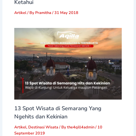
Ketahui
Artikel
/ By
Pramitha
/
31 May 2018
13 Spot Wisata di Semarang Yang
Ngehits dan Kekinian
Artikel
,
Destinasi Wisata
/ By
the4qill4admin
/
10
September 2019