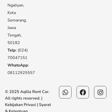
Ngaliyan,
Kota
Semarang,
Jawa
Tengah,
50182
Telp
: (024)
70047151
WhatsApp
:
08112925557
Whatsapp
Facebook
Ins
© 2025 Aqilla Rent Car.
All rights reserved. |
Kebijakan Privasi
|
Syarat
& Ketentuan