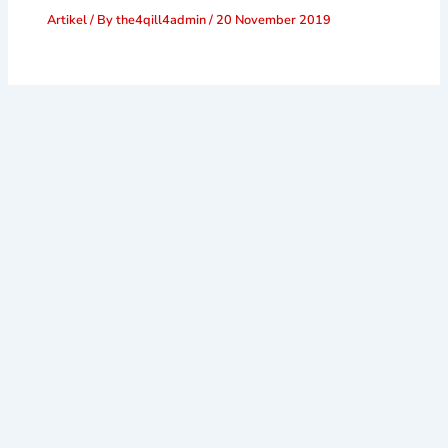
Artikel
/ By
the4qill4admin
/
20 November 2019