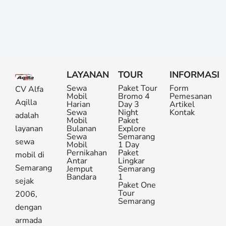
LAYANAN
TOUR
INFORMASI
Sewa
Paket Tour
Form
CV Alfa
Mobil
Bromo 4
Pemesanan
Aqilla
Harian
Day 3
Artikel
Sewa
Night
Kontak
adalah
Mobil
Paket
layanan
Bulanan
Explore
Sewa
Semarang
sewa
Mobil
1 Day
Pernikahan
Paket
mobil di
Antar
Lingkar
Semarang
Jemput
Semarang
Bandara
1
sejak
Paket One
Tour
2006,
Semarang
dengan
armada