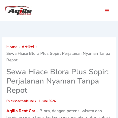
Skip
to
content
Home
Artikel
Sewa Hiace Blora Plus Sopir: Perjalanan Nyaman Tanpa
Repot
Sewa Hiace Blora Plus Sopir:
Perjalanan Nyaman Tanpa
Repot
By
cussoemadeline
•
11 June 2026
Aqilla Rent Car
– Blora, dengan potensi wisata dan
bisnisnya yang terus berkembang, membutuhkan solusi