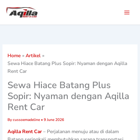
Skip
to
content
Home
Artikel
Sewa Hiace Batang Plus Sopir: Nyaman dengan Aqilla
Rent Car
Sewa Hiace Batang Plus
Sopir: Nyaman dengan Aqilla
Rent Car
By
cussoemadeline
•
9 June 2026
Aqilla Rent Car
– Perjalanan menuju atau di dalam
Batang seringkali membutuhkan sarana transportasi