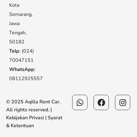
Kota
Semarang,
Jawa
Tengah,
50182
Telp
: (024)
70047151
WhatsApp
:
08112925557
Whatsapp
Facebook
Ins
© 2025 Aqilla Rent Car.
All rights reserved. |
Kebijakan Privasi
|
Syarat
& Ketentuan