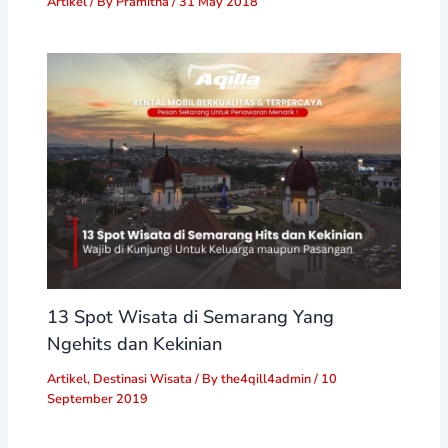
Artikel
/ By
Pramitha
/
31 May 2018
13 Spot Wisata di Semarang Yang
Ngehits dan Kekinian
Artikel
,
Destinasi Wisata
/ By
the4qill4admin
/
10
September 2019