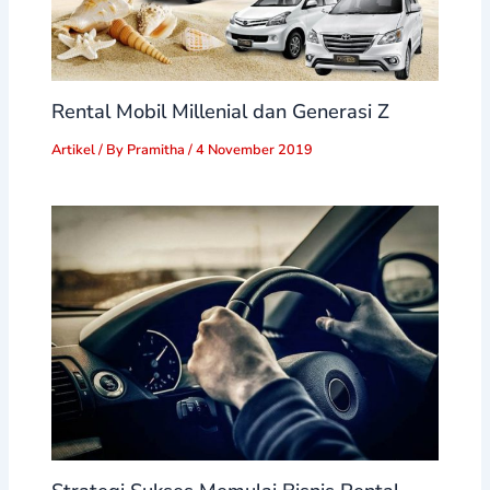
Rental Mobil Millenial dan Generasi Z
Artikel
/ By
Pramitha
/
4 November 2019