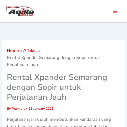
Skip
to
content
Home
Artikel
Rental Xpander Semarang dengan Sopir untuk
Perjalanan Jauh
Rental Xpander Semarang
dengan Sopir untuk
Perjalanan Jauh
By
Pramitha
•
13 January 2026
Perjalanan jarak jauh membutuhkan kendaraan yang
tidak hanya nyaman di awal, tetapi tetap stabil dan