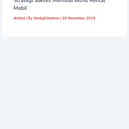
Strategi Sukses Memulai Bisnis Rental
Mobil
Artikel
/ By
the4qill4admin
/
20 November 2019