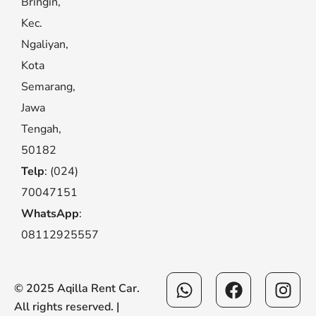
Bringin,
Kec.
Ngaliyan,
Kota
Semarang,
Jawa
Tengah,
50182
Telp
: (024)
70047151
WhatsApp
:
08112925557
Whatsapp
Facebook
Ins
© 2025 Aqilla Rent Car.
All rights reserved. |