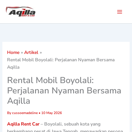
Skip
to
content
Home
Artikel
Rental Mobil Boyolali: Perjalanan Nyaman Bersama
Aqilla
Rental Mobil Boyolali:
Perjalanan Nyaman Bersama
Aqilla
By
cussoemadeline
•
10 May 2026
Aqilla Rent Car
– Boyolali, sebuah kota yang
berkembang pesat di Jawa Tengah, menawarkan pesona