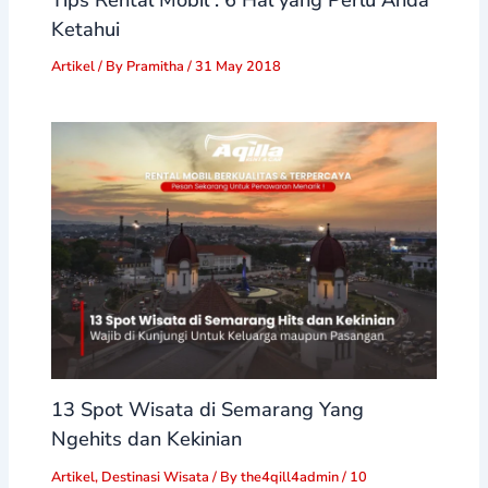
Ketahui
Artikel
/ By
Pramitha
/
31 May 2018
13 Spot Wisata di Semarang Yang
Ngehits dan Kekinian
Artikel
,
Destinasi Wisata
/ By
the4qill4admin
/
10