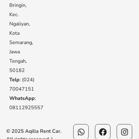
Bringin,
Kec.
Ngaliyan,
Kota
Semarang,
Jawa
Tengah,
50182
Telp
: (024)
70047151
WhatsApp
:
08112925557
Whatsapp
Facebook
Ins
© 2025 Aqilla Rent Car.