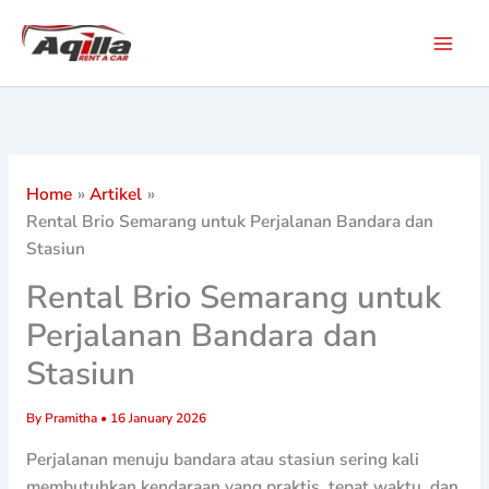
Skip
to
content
Home
Artikel
Rental Brio Semarang untuk Perjalanan Bandara dan
Stasiun
Rental Brio Semarang untuk
Perjalanan Bandara dan
Stasiun
By
Pramitha
•
16 January 2026
Perjalanan menuju bandara atau stasiun sering kali
membutuhkan kendaraan yang praktis, tepat waktu, dan