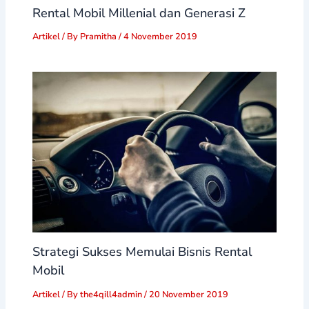
Rental Mobil Millenial dan Generasi Z
Artikel
/ By
Pramitha
/
4 November 2019
Strategi Sukses Memulai Bisnis Rental
Mobil
Artikel
/ By
the4qill4admin
/
20 November 2019