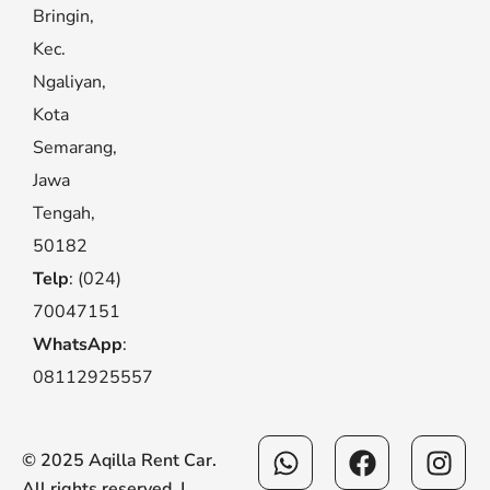
Bringin,
Kec.
Ngaliyan,
Kota
Semarang,
Jawa
Tengah,
50182
Telp
: (024)
70047151
WhatsApp
:
08112925557
Whatsapp
Facebook
Ins
© 2025 Aqilla Rent Car.
All rights reserved. |