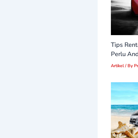
Tips Rent
Perlu And
Artikel
/ By
P