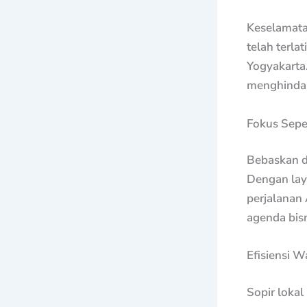
Keselamatan
telah terla
Yogyakarta
menghindari
Fokus Sepe
Bebaskan di
Dengan lay
perjalanan
agenda bisn
Efisiensi W
Sopir lokal