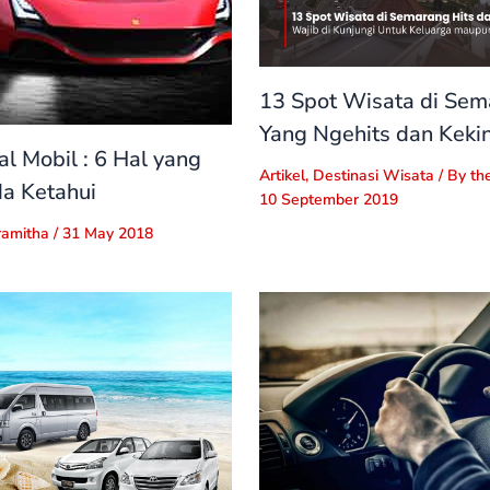
13 Spot Wisata di Sem
Yang Ngehits dan Keki
al Mobil : 6 Hal yang
Artikel
,
Destinasi Wisata
/ By
th
a Ketahui
10 September 2019
ramitha
/
31 May 2018