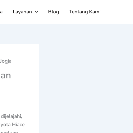
ta
Layanan
Blog
Tentang Kami
Jogja
gan
ijelajahi,
oyota Hiace
eperluan