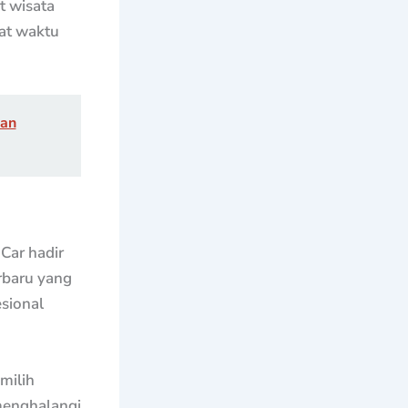
t wisata
at waktu
dan
Car hadir
rbaru yang
esional
milih
 menghalangi