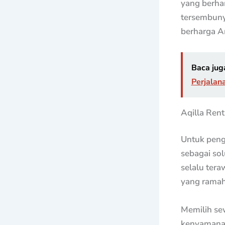
yang berhar
tersembuny
berharga A
Baca jug
Perjalan
Aqilla Rent
Untuk penga
sebagai so
selalu tera
yang ramah
Memilih sew
kenyamanan,