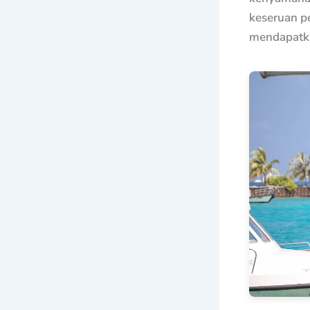
keseruan p
mendapatka