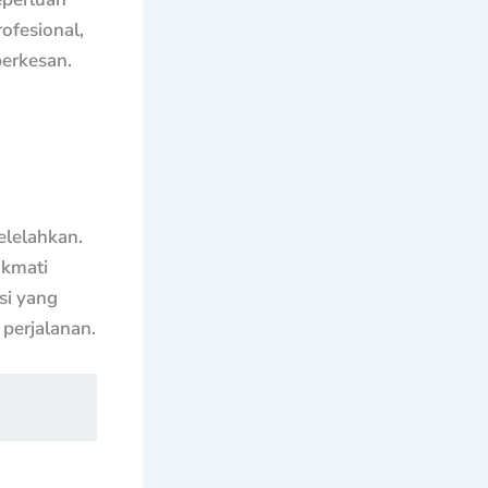
ofesional,
erkesan.
elelahkan.
ikmati
si yang
perjalanan.