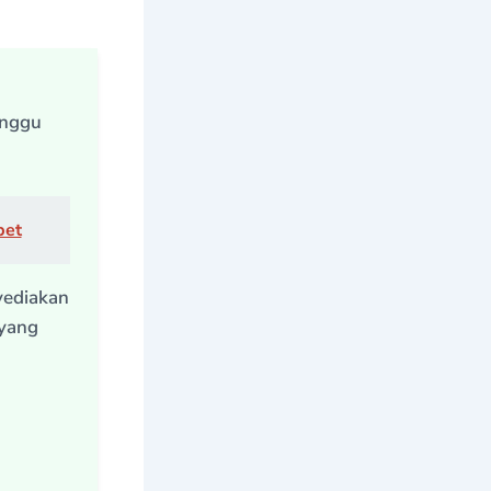
anggu
bet
yediakan
 yang