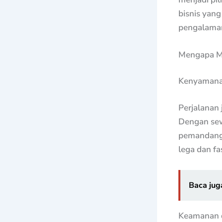
bisnis yan
pengalaman
Mengapa Me
Kenyamana
Perjalanan 
Dengan sew
pemandanga
lega dan f
Baca jug
Keamanan d