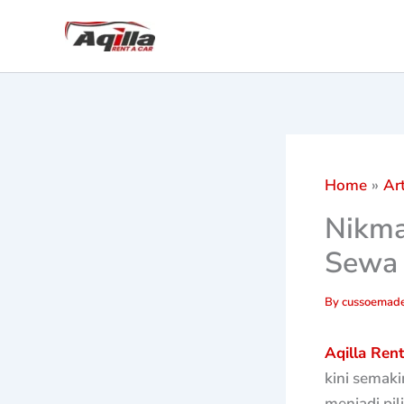
Skip
to
content
Home
Art
Nikma
Sewa 
By
cussoemade
Aqilla Ren
kini semaki
menjadi pil