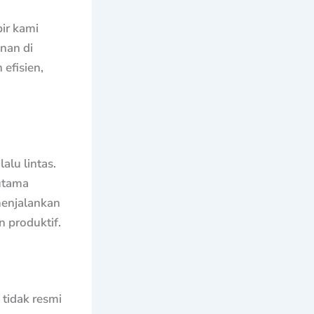
pir kami
nan di
efisien,
alu lintas.
utama
menjalankan
n produktif.
 tidak resmi