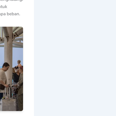
ntuk
npa beban.