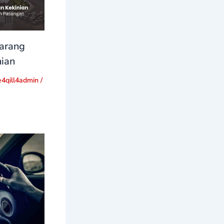
arang
nian
e4qill4admin
/