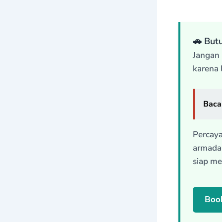
🚗 But
Jangan 
karena 
Baca 
Percay
armada 
siap me
Book