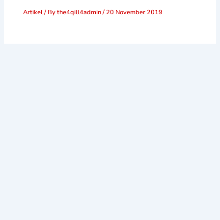
Artikel
/ By
the4qill4admin
/
20 November 2019