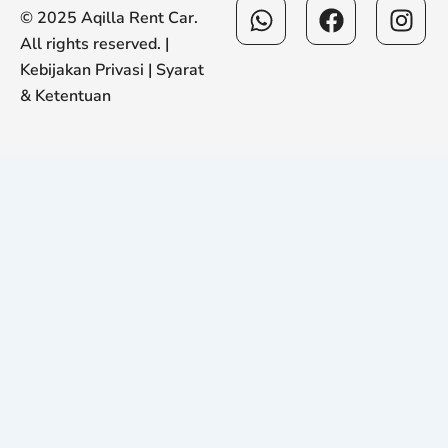
Whatsapp
Facebook
Ins
© 2025 Aqilla Rent Car.
All rights reserved. |
Kebijakan Privasi
|
Syarat
& Ketentuan