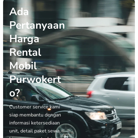
Ada
Pertanyaan
Harga
Rental
Mobil
Purwokert
o?
Customer service kami
siap membantu dengan
informasi ketersediaan
unit, detail paket sewa,