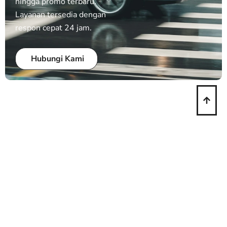
hingga promo terbaru.
Layanan tersedia dengan
respon cepat 24 jam.
Hubungi Kami