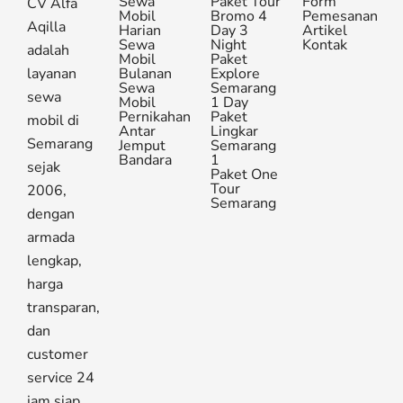
Sewa
Paket Tour
Form
CV Alfa
Mobil
Bromo 4
Pemesanan
Aqilla
Harian
Day 3
Artikel
Sewa
Night
Kontak
adalah
Mobil
Paket
layanan
Bulanan
Explore
Sewa
Semarang
sewa
Mobil
1 Day
Pernikahan
Paket
mobil di
Antar
Lingkar
Semarang
Jemput
Semarang
Bandara
1
sejak
Paket One
Tour
2006,
Semarang
dengan
armada
lengkap,
harga
transparan,
dan
customer
service 24
jam siap