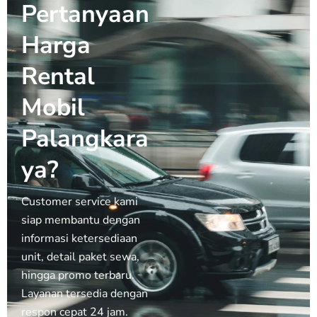
Pertanyaan
Harga
Rental
Mobil
Palangkara
ya?
Customer service kami
siap membantu dengan
informasi ketersediaan
unit, detail paket sewa,
hingga promo terbaru.
Layanan tersedia dengan
respon cepat 24 jam.