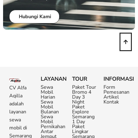
Hubungi Kami
LAYANAN
TOUR
INFORMASI
Sewa
Paket Tour
Form
CV Alfa
Mobil
Bromo 4
Pemesanan
Aqilla
Harian
Day 3
Artikel
Sewa
Night
Kontak
adalah
Mobil
Paket
layanan
Bulanan
Explore
Sewa
Semarang
sewa
Mobil
1 Day
Pernikahan
Paket
mobil di
Antar
Lingkar
Semarang
Jemput
Semarang