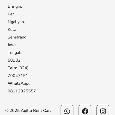
Bringin,
Kec.
Ngaliyan,
Kota
Semarang,
Jawa
Tengah,
50182
Telp
: (024)
70047151
WhatsApp
:
08112925557
Whatsapp
Facebook
Ins
© 2025 Aqilla Rent Car.