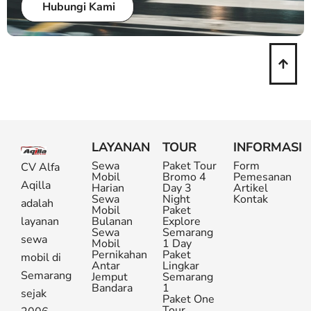
Hubungi Kami
LAYANAN
TOUR
INFORMASI
Sewa
Paket Tour
Form
CV Alfa
Mobil
Bromo 4
Pemesanan
Aqilla
Harian
Day 3
Artikel
Sewa
Night
Kontak
adalah
Mobil
Paket
layanan
Bulanan
Explore
Sewa
Semarang
sewa
Mobil
1 Day
Pernikahan
Paket
mobil di
Antar
Lingkar
Semarang
Jemput
Semarang
Bandara
1
sejak
Paket One
Tour