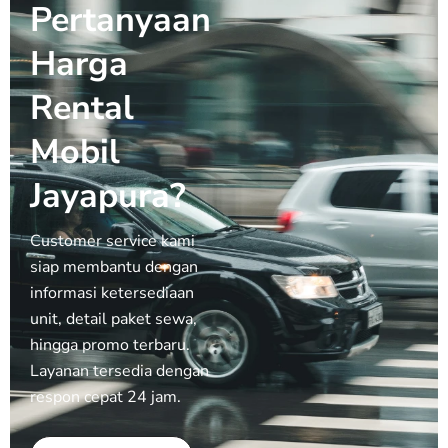
Pertanyaan
Harga
Rental
Mobil
Jayapura?
Customer service kami
siap membantu dengan
informasi ketersediaan
unit, detail paket sewa,
hingga promo terbaru.
Layanan tersedia dengan
respon cepat 24 jam.