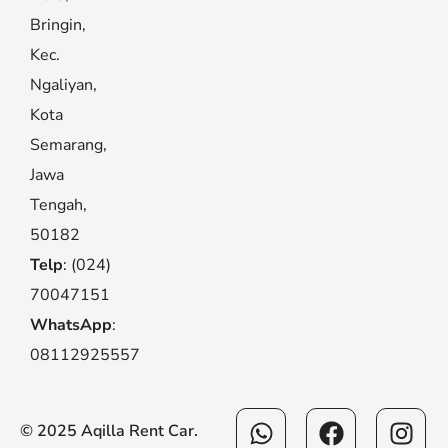
Bringin,
Kec.
Ngaliyan,
Kota
Semarang,
Jawa
Tengah,
50182
Telp
: (024)
70047151
WhatsApp
:
08112925557
Whatsapp
Facebook
Ins
© 2025 Aqilla Rent Car.