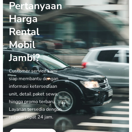
Pertanyaan
Harga
Rental
Mobil
Jambi?
Customer service kami
siap membantu dengan
informasi ketersediaan
unit, detail paket sewa,
hingga promo terbaru.
Layanan tersedia dengan
respon cepat 24 jam.