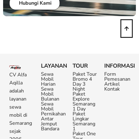
Hubungi Kami
LAYANAN
TOUR
INFORMASI
Sewa
Paket Tour
Form
CV Alfa
Mobil
Bromo 4
Pemesanan
Aqilla
Harian
Day 3
Artikel
Sewa
Night
Kontak
adalah
Mobil
Paket
layanan
Bulanan
Explore
Sewa
Semarang
sewa
Mobil
1 Day
Pernikahan
Paket
mobil di
Antar
Lingkar
Semarang
Jemput
Semarang
Bandara
1
sejak
Paket One
Tour