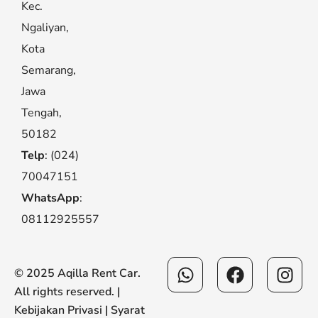
Kec.
Ngaliyan,
Kota
Semarang,
Jawa
Tengah,
50182
Telp
: (024)
70047151
WhatsApp
:
08112925557
Whatsapp
Facebook
Ins
© 2025 Aqilla Rent Car.
All rights reserved. |
Kebijakan Privasi
|
Syarat